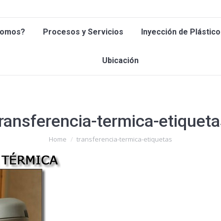
 Somos?
Procesos y Servicios
Inyección de Plástic
Somos?
Procesos y Servicios
Inyección de Plástico
Ubicación
Ubicación
ransferencia-termica-etiquet
You are here:
Home
transferencia-termica-etiquetas