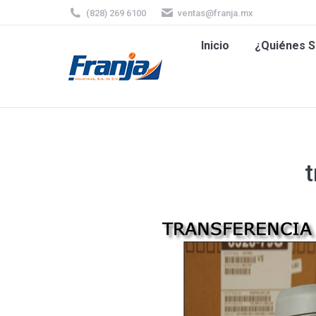
(828) 269 6100
ventas@franja.mx
Inicio
¿Quiénes
Inicio
¿Quiénes 
t