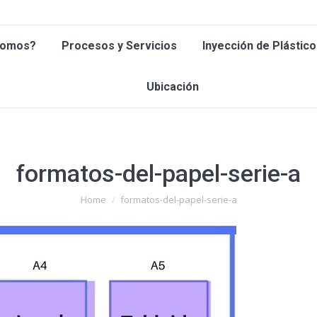
 Somos?
Procesos y Servicios
Inyección de Plástic
Somos?
Procesos y Servicios
Inyección de Plástico
Ubicación
Ubicación
formatos-del-papel-serie-a
You are here:
Home
formatos-del-papel-serie-a