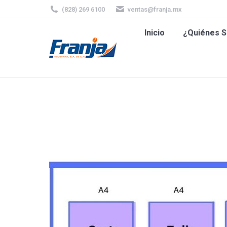
(828) 269 6100
ventas@franja.mx
Inicio
¿Quiénes
Inicio
¿Quiénes 