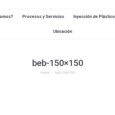
 Somos?
Procesos y Servicios
Inyección de Plástic
Somos?
Procesos y Servicios
Inyección de Plástico
Ubicación
Ubicación
beb-150×150
You are here:
Home
beb-150×150