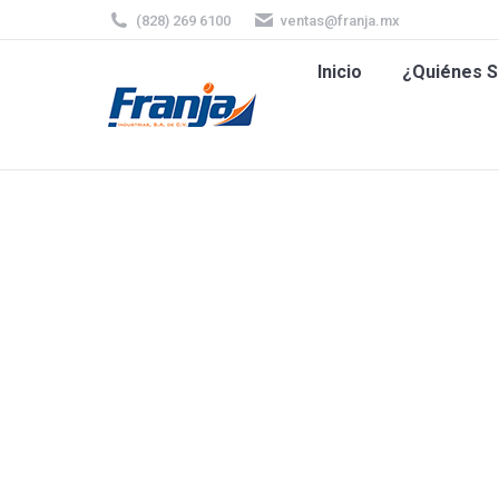
(828) 269 6100
ventas@franja.mx
Inicio
¿Quiénes
Inicio
¿Quiénes 