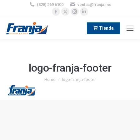
(828) 269 6100
ventas@franja.mx
Facebook
X
Instagram
Linkedin
page
page
page
page
opens
opens
opens
opens
Tienda
in
in
in
in
new
new
new
new
window
window
window
window
logo-franja-footer
You are here:
Home
logo-franja-footer