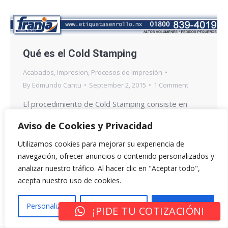
Qué es el Cold Stamping
Acabados
,
Impresion
,
Procesos de Impresión
By
Edmundo Cantu
September 2, 2015
1 Comment
El procedimiento de Cold Stamping consiste en
transferir un color contenido en un poliéster
Aviso de Cookies y Privacidad
transportador (Llamado Foil o Película) a un material
Utilizamos cookies para mejorar su experiencia de
que se desea decorar, esto se logra a través de un
navegación, ofrecer anuncios o contenido personalizados y
procedimiento que implica un adhesivo. Para el
analizar nuestro tráfico. Al hacer clic en "Aceptar todo",
procedimiento de estampado en frío, se requiere
acepta nuestro uso de cookies.
una máquina especial para Cold Stamping, adhesivo
UV, Rodillo,…
Personalizar
Rechazar Todo
Aceptar Todo
¡PIDE TU COTIZACIÓN!