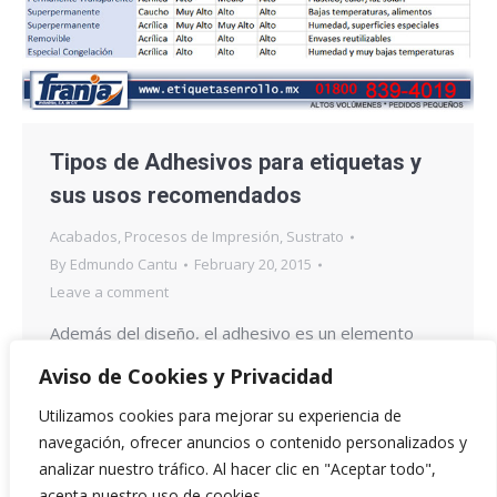
Tipos de Adhesivos para etiquetas y
sus usos recomendados
Acabados
,
Procesos de Impresión
,
Sustrato
By
Edmundo Cantu
February 20, 2015
Leave a comment
Además del diseño, el adhesivo es un elemento
muy importante en una etiqueta, ya que debe de
Aviso de Cookies y Privacidad
cumplir con todas las necesidades del producto y
Utilizamos cookies para mejorar su experiencia de
adecuarse a la superficie que debe cubrir, para
navegación, ofrecer anuncios o contenido personalizados y
garantizar que no se deteriore la etiqueta con el
analizar nuestro tráfico. Al hacer clic en "Aceptar todo",
tiempo. Para definir las características de un
acepta nuestro uso de cookies.