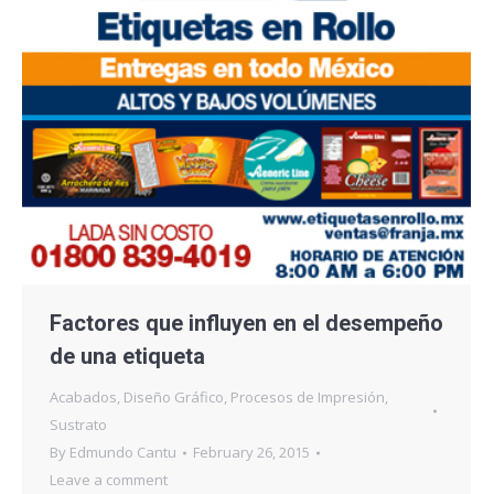
Factores que influyen en el desempeño
de una etiqueta
Acabados
,
Diseño Gráfico
,
Procesos de Impresión
,
Sustrato
By
Edmundo Cantu
February 26, 2015
Leave a comment