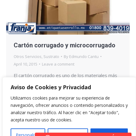
Cartón corrugado y microcorrugado
Otros Servicios
,
Sustrato
By
Edmundo Cantu
April 10, 2015
Leave a comment
El cartón corrugado es uno de los materiales más
usados para envase y embalaje debido a sus
Aviso de Cookies y Privacidad
diversas ventajas como la protección de su
Utilizamos cookies para mejorar su experiencia de
contenido durante su transporte y almacenamiento;
navegación, ofrecer anuncios o contenido personalizados y
identificación e imagen; economía; así como su
analizar nuestro tráfico. Al hacer clic en "Aceptar todo",
naturaleza reciclable y reciclada. El cartón
acepta nuestro uso de cookies.
corrugado está formado por dos elementos
estructurales: el liner y el material…
Personalizar
Rechazar Todo
Aceptar Todo