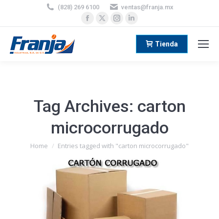
(828) 269 6100
ventas@franja.mx
Facebook
X
Instagram
Linkedin
page
page
page
page
opens
opens
opens
opens
Tienda
in
in
in
in
new
new
new
new
window
window
window
window
Tag Archives:
carton
microcorrugado
You are here:
Home
Entries tagged with "carton microcorrugado"