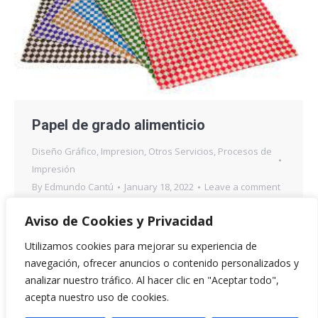
Papel de grado alimenticio
Diseño Gráfico
,
Impresion
,
Otros Servicios
,
Procesos de
Impresión
By
Edmundo Cantú
January 18, 2022
Leave a comment
Este tipo de papel es el que se fabrica
Aviso de Cookies y Privacidad
especialmente para minimizar el riesgo de
Utilizamos cookies para mejorar su experiencia de
contaminación de los alimentos y así estar
navegación, ofrecer anuncios o contenido personalizados y
libremente en contacto con la comida sin alterar el
analizar nuestro tráfico. Al hacer clic en "Aceptar todo",
olor, color y sabor de los alimentos, no se adhiere a
acepta nuestro uso de cookies.
los productos, es económico, su uso es sencillo,