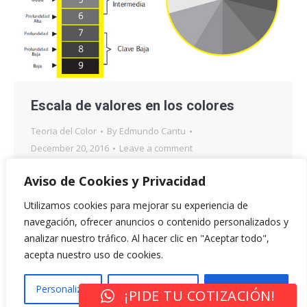
Escala de valores en los colores
Teoria del Color
By
Edmundo Cantu
December 20, 2016
Leave a comment
Cuando hacemos mención al término acromático
Aviso de Cookies y Privacidad
estamos hablando de los niveles de grises que
Utilizamos cookies para mejorar su experiencia de
existen entre el blanco y el negro. En la escala
navegación, ofrecer anuncios o contenido personalizados y
podemos hablar de 9 niveles que comenzarán con
analizar nuestro tráfico. Al hacer clic en "Aceptar todo",
el blanco y finalizarán en el negro. En los tres
acepta nuestro uso de cookies.
primeros niveles nos encontraremos con la escala
de más alto valor y en…
Personalizar
Rechazar Todo
Aceptar Todo
¡PIDE TU COTIZACIÓN!