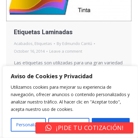
Etiquetas Laminadas
Acabados
,
Etiquetas
By
Edmundo Cantú
October 16, 2014
Leave a comment
Las etiquetas son utilizadas para una gran variedad
de productos, los cuales necesitan resistir muy
Aviso de Cookies y Privacidad
variadas condiciones de trabajo. Entre otras, una
Utilizamos cookies para mejorar su experiencia de
de las más comunes es la resistencia a la humedad,
navegación, ofrecer anuncios o contenido personalizados y
que es encontrada de forma general en productos
analizar nuestro tráfico. Al hacer clic en "Aceptar todo",
que son refrigerados, aunque no son los únicos
acepta nuestro uso de cookies.
casos. Productos Refrigerados La solución
encontrada…
Personalizar
Rechazar Todo
Aceptar Todo
¡PIDE TU COTIZACIÓN!