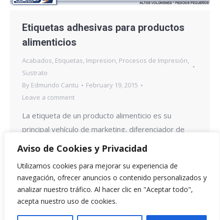
Etiquetas adhesivas para productos
alimenticios
Acabados
,
Etiquetas
,
Impresion
,
Procesos de Impresión
,
Sustrato
By
Edmundo Cantu
February 19, 2015
Leave a comment
La etiqueta de un producto alimenticio es su
principal vehículo de marketing, diferenciador de
marcas y medio de comunicación entre los
Aviso de Cookies y Privacidad
productores y el consumidor final. La etiqueta
Utilizamos cookies para mejorar su experiencia de
además de generar interés, deben contener la
navegación, ofrecer anuncios o contenido personalizados y
información completa del producto, así como, la
analizar nuestro tráfico. Al hacer clic en "Aceptar todo",
información de la dieta diaria recomendada y el
acepta nuestro uso de cookies.
consumo de calorías necesario. Los materiales