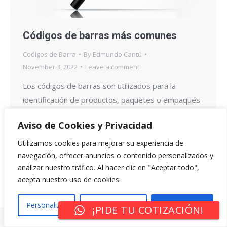
Códigos de barras más comunes
Codigos de Barra
By
Edmundo Cantú
November 3, 2022
Leave a comment
Los códigos de barras son utilizados para la
identificación de productos, paquetes o empaques
de productos. Entre sus principales funciones se
Aviso de Cookies y Privacidad
encuentran: facilitar la labor de llevar el control de
inventarios, ayudan a reducir los tiempos de venta
Utilizamos cookies para mejorar su experiencia de
navegación, ofrecer anuncios o contenido personalizados y
frente a las cajas registradoras, entre otras.
analizar nuestro tráfico. Al hacer clic en "Aceptar todo",
¿Cuáles son los códigos de barras más usados? Los
acepta nuestro uso de cookies.
códigos…
Personalizar
Rechazar Todo
Aceptar Todo
¡PIDE TU COTIZACIÓN!