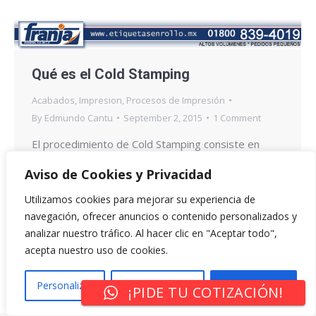
Qué es el Cold Stamping
Acabados
,
Impresion
,
Procesos de Impresión
By
Edmundo Cantu
September 2, 2015
1 Comment
El procedimiento de Cold Stamping consiste en
transferir un color contenido en un poliéster
Aviso de Cookies y Privacidad
transportador (Llamado Foil o Película) a un material
Utilizamos cookies para mejorar su experiencia de
que se desea decorar, esto se logra a través de un
navegación, ofrecer anuncios o contenido personalizados y
procedimiento que implica un adhesivo. Para el
analizar nuestro tráfico. Al hacer clic en "Aceptar todo",
procedimiento de estampado en frío, se requiere
acepta nuestro uso de cookies.
una máquina especial para Cold Stamping, adhesivo
UV, Rodillo,…
Personalizar
Rechazar Todo
Aceptar Todo
¡PIDE TU COTIZACIÓN!