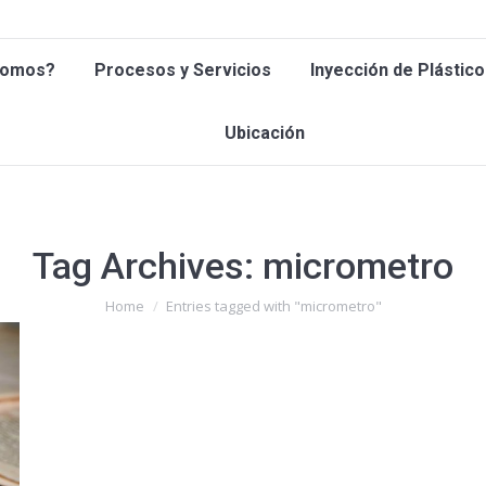
 Somos?
Procesos y Servicios
Inyección de Plástic
Somos?
Procesos y Servicios
Inyección de Plástico
Ubicación
Ubicación
Tag Archives:
micrometro
You are here:
Home
Entries tagged with "micrometro"