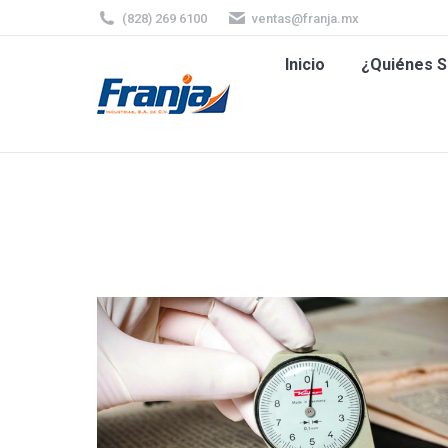
(828) 269 6100
ventas@franja.mx
Inicio
¿Quiénes
Inicio
¿Quiénes 