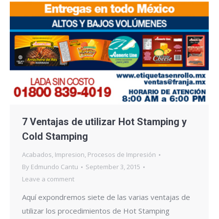
7 Ventajas de utilizar Hot Stamping y
Cold Stamping
Acabados
,
Impresion
,
Procesos de Impresión
By
Edmundo Cantu
September 3, 2015
Leave a comment
Aquí expondremos siete de las varias ventajas de
utilizar los procedimientos de Hot Stamping