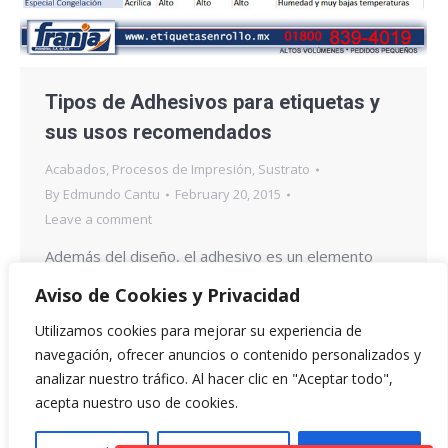
Tipos de Adhesivos para etiquetas y
sus usos recomendados
Acabados
,
Procesos de Impresión
,
Sustrato
By
Edmundo Cantu
February 20, 2015
Leave a comment
Además del diseño, el adhesivo es un elemento
muy importante en una etiqueta, ya que debe de
Aviso de Cookies y Privacidad
cumplir con todas las necesidades del producto y
Utilizamos cookies para mejorar su experiencia de
adecuarse a la superficie que debe cubrir, para
navegación, ofrecer anuncios o contenido personalizados y
garantizar que no se deteriore la etiqueta con el
analizar nuestro tráfico. Al hacer clic en "Aceptar todo",
tiempo. Para definir las características de un
acepta nuestro uso de cookies.
adhesivo se utilizan las siguientes definiciones: -