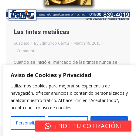
Las tintas metálicas
Sustrato
By
Edmundo Cantu
March 19, 2015
1 Comment
Cuando se inició el mercado de las tintas nunca se
pensó la puerta que se abría para el campo de las
Aviso de Cookies y Privacidad
imágenes gráficas. Las tintas metálicas de antes
Utilizamos cookies para mejorar su experiencia de
se hacían a base de trozos de metal de aluminio y
navegación, ofrecer anuncios o contenido personalizados y
cobre finamente molido. Estas producían un matiz
analizar nuestro tráfico. Al hacer clic en "Aceptar todo",
muy cercano a lo que se pretendía, sin embargo se
acepta nuestro uso de cookies.
veían opacas por…
Personalizar
Rechazar Todo
Aceptar Todo
¡PIDE TU COTIZACIÓN!