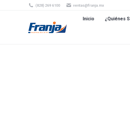
(828) 269 6100
ventas@franja.mx
Inicio
¿Quiénes
Inicio
¿Quiénes 