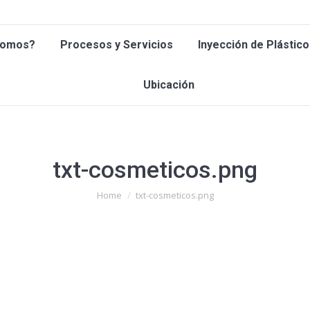
 Somos?
Procesos y Servicios
Inyección de Plástic
Somos?
Procesos y Servicios
Inyección de Plástico
Ubicación
Ubicación
txt-cosmeticos.png
You are here:
Home
txt-cosmeticos.png