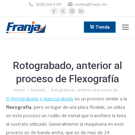
(828) 269 6100
ventas@franja.mx
Facebook
X
Instagram
Linkedin
page
page
page
page
opens
opens
opens
opens
Tienda
in
in
in
in
new
new
new
new
window
window
window
window
Rotograbado, anterior al
proceso de Flexografía
You are here:
Home
Noticias
Rotograbado, anterior al proceso de…
El Rotograbado o huecograbado
es un proceso similar a la
flexografía
, pero en lugar de una placa flexible, se utiliza
en este proceso un rodillo de metal que transfiere la tinta
al sustrato utilizado. Generalmente la maquinaria en este
proceso es de banda ancha, que es de mas de 24