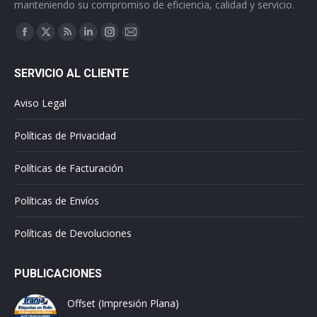
manteniendo su compromiso de eficiencia, calidad y servicio.
Find us on:
Facebook
X
Rss
Linkedin
Instagram
Mail
page
page
page
page
page
page
SERVICIO AL CLIENTE
opens
opens
opens
opens
opens
opens
in
in
in
in
in
in
Aviso Legal
new
new
new
new
new
new
window
window
window
window
window
window
Políticas de Privacidad
Políticas de Facturación
Políticas de Envíos
Políticas de Devoluciones
PUBLICACIONES
Offset (Impresión Plana)