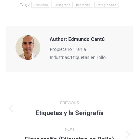
Tags:
Etiquetas
Flexografia
Impresión
Rotograbado
Author:
Edmundo Cantú
Propietario Franja
Industrias/Etiquetas en rollo.
Post
PREVIOUS
navigation
Etiquetas y la Serigrafía
Previous
post:
NEXT
Next