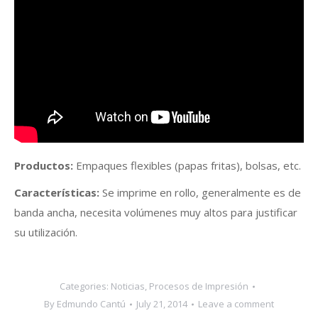
Productos:
Empaques flexibles (papas fritas), bolsas, etc.
Características:
Se imprime en rollo, generalmente es de
banda ancha, necesita volúmenes muy altos para justificar
su utilización.
Categories:
Noticias
,
Procesos de Impresión
By
Edmundo Cantú
July 21, 2014
Leave a comment