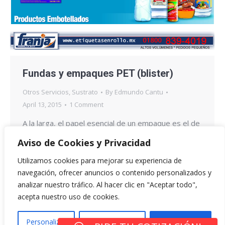
Fundas y empaques PET (blister)
Otros Servicios
,
Sustrato
By
Edmundo Cantu
April 13, 2015
1 Comment
A la larga, el papel esencial de un empaque es el de
proteger el producto que contiene,
Aviso de Cookies y Privacidad
entregándolo de forma segura, con todas sus
Utilizamos cookies para mejorar su experiencia de
características y beneﬁcios intactos. El empaque
navegación, ofrecer anuncios o contenido personalizados y
PET (polietilentereftalato) hace esto y mucho más.
analizar nuestro tráfico. Al hacer clic en "Aceptar todo",
El PET es un material de empaque transparente,
acepta nuestro uso de cookies.
ligero, fuerte, seguro, irrompible y reciclable con
una barrera inherente, haciéndolo…
Personalizar
Rechazar Todo
Aceptar Todo