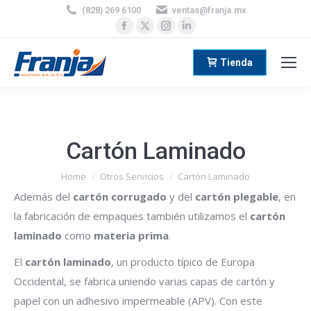
(828) 269 6100
ventas@franja.mx
Facebook
X
Instagram
Linkedin
page
page
page
page
opens
opens
opens
opens
Tienda
in
in
in
in
new
new
new
new
window
window
window
window
Cartón Laminado
You are here:
Home
Otros Servicios
Cartón Laminado
Además del
cartón corrugado
y del
cartón plegable
, en
la fabricación de empaques también utilizamos el
cartón
laminado
como
materia prima
.
El
cartón laminado
, un producto típico de Europa
Occidental, se fabrica uniendo varias capas de cartón y
papel con un adhesivo impermeable (APV). Con este