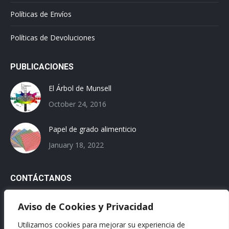
Políticas de Envíos
Políticas de Devoluciones
PUBLICACIONES
El Árbol de Munsell
October 24, 2016
Papel de grado alimenticio
January 18, 2022
CONTÁCTANOS
Email:
Aviso de Cookies y Privacidad
ventas@franja.mx
Utilizamos cookies para mejorar su experiencia de
Teléfonos: