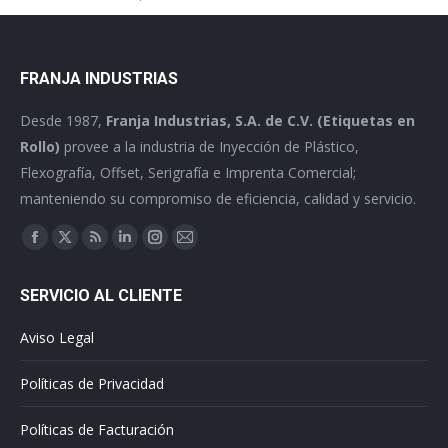
FRANJA INDUSTRIAS
Desde 1987,
Franja Industrias, S.A. de C.V. (Etiquetas en
Rollo)
provee a la industria de Inyección de Plástico,
Flexografía, Offset, Serigrafía e Imprenta Comercial;
manteniendo su compromiso de eficiencia, calidad y servicio.
Find us on:
Facebook
X
Rss
Linkedin
Instagram
Mail
page
page
page
page
page
page
SERVICIO AL CLIENTE
opens
opens
opens
opens
opens
opens
in
in
in
in
in
in
Aviso Legal
new
new
new
new
new
new
window
window
window
window
window
window
Políticas de Privacidad
Políticas de Facturación