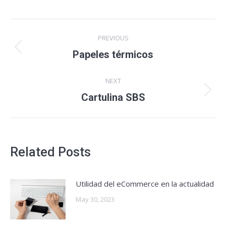
Post
PREVIOUS
navigation
Papeles térmicos
Previous
post:
NEXT
Cartulina SBS
Next
post:
Related Posts
Utilidad del eCommerce en la actualidad
May 30, 2023