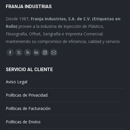
FRANJA INDUSTRIAS
Desde 1987,
Franja Industrias, S.A. de C.V. (Etiquetas en
Rollo)
provee a la industria de Inyección de Plástico,
Flexografía, Offset, Serigrafía e Imprenta Comercial;
manteniendo su compromiso de eficiencia, calidad y servicio.
Find us on:
Facebook
X
Rss
Linkedin
Instagram
Mail
page
page
page
page
page
page
SERVICIO AL CLIENTE
opens
opens
opens
opens
opens
opens
in
in
in
in
in
in
Aviso Legal
new
new
new
new
new
new
window
window
window
window
window
window
Políticas de Privacidad
Políticas de Facturación
Políticas de Envíos