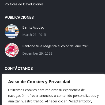
Políticas de Devoluciones
PUBLICACIONES
Barniz Acuoso
March 21, 2015
Pantone Viva Magenta el color del año 2023.
December 29, 2022
CONTÁCTANOS
Email:
Aviso de Cookies y Privacidad
ventas@franja.mx
Utilizamos cookies para mejorar su experiencia de
Teléfonos:
navegación, ofrecer anuncios o contenido personalizados y
800 839 4019 | (828) 269 6100
analizar nuestro tráfico. Al hacer clic en "Aceptar todo",
Dirección: