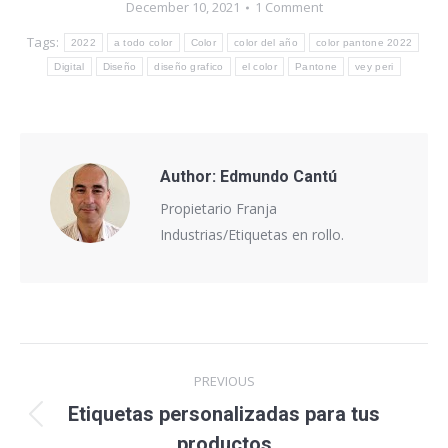
December 10, 2021
1 Comment
Tags:
2022
a todo color
Color
color del año
color pantone 2022
Digital
Diseño
diseño grafico
el color
Pantone
vey peri
Author:
Edmundo Cantú
Propietario Franja
Industrias/Etiquetas en rollo.
Post
PREVIOUS
navigation
Etiquetas personalizadas para tus
Previous
productos