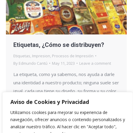
Etiquetas, ¿Cómo se distribuyen?
Etiquetas
,
Impresion
,
Procesos de Impresión
By
Edmundo Cantú
May 11, 2023
Leave a comment
La etiqueta, como ya sabemos, nos ayuda a darle
una identidad a nuestro producto; ninguna suele ser
igual, cada una tiene su diseño, su forma y su color
distintivo. Cuando comienzas con la creación de un
Aviso de Cookies y Privacidad
negocio, te surgen un sinfín de dudas e ideas. Si hoy
Utilizamos cookies para mejorar su experiencia de
estás pasando por ese momento, en esta
navegación, ofrecer anuncios o contenido personalizados y
publicación…
analizar nuestro tráfico. Al hacer clic en "Aceptar todo",