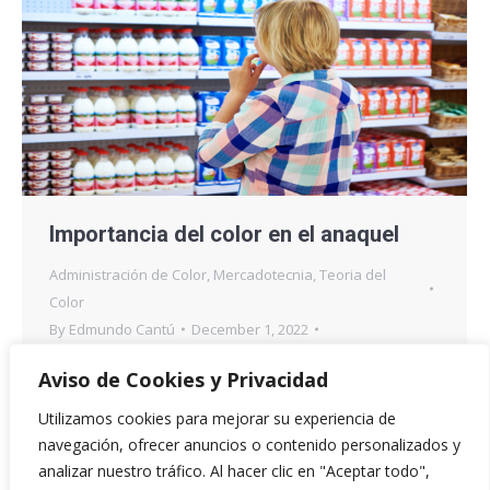
Importancia del color en el anaquel
Administración de Color
,
Mercadotecnia
,
Teoria del
Color
By
Edmundo Cantú
December 1, 2022
Leave a comment
Aviso de Cookies y Privacidad
Hoy en día los colores impactan a los clientes y
Utilizamos cookies para mejorar su experiencia de
logran darle una identidad a la marca. Tal y como la
navegación, ofrecer anuncios o contenido personalizados y
“Coca Cola” que con el solo hecho de ver su color
analizar nuestro tráfico. Al hacer clic en "Aceptar todo",
rojo en su etiqueta la identificamos y nos atrapa, y