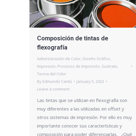
Composición de tintas de
flexografía
Administración de Color
,
Diseño Gráfico
,
Impresion
,
Procesos de Impresión
,
Sustrato
,
Teoria del Color
By
Edmundo Cantú
January 5, 2022
Leave a comment
Las tintas que se utilizan en flexografía son
muy diferentes a las utilizadas en offset y
otros sistemas de impresión. Por ello es muy
importante conocer sus características y
composición para poder diferenciarlas. ¿Qué