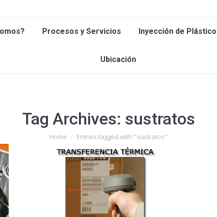
 Somos?
Procesos y Servicios
Inyección de Plástic
Somos?
Procesos y Servicios
Inyección de Plástico
Ubicación
Ubicación
Tag Archives:
sustratos
You are here:
Home
Entries tagged with "sustratos"