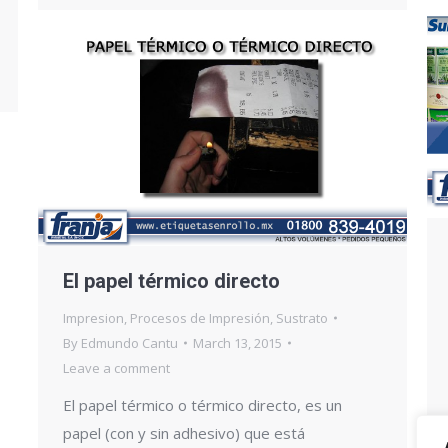
El papel térmico directo
Impresion
,
Procesos de Impresión
,
Sustrato
By
Edmundo Cantu
March 13, 2015
Leave a comment
El papel térmico o térmico directo, es un
papel (con y sin adhesivo) que está