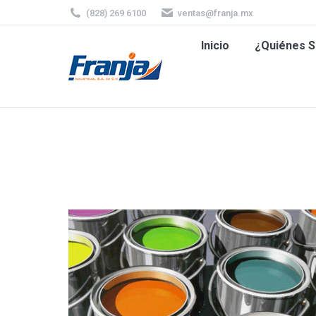
(828) 269 6100
ventas@franja.mx
Inicio
¿Quiénes
Inicio
¿Quiénes 