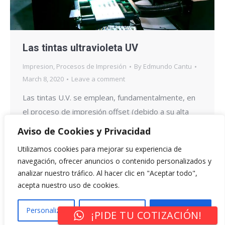
Las tintas ultravioleta UV
Impresion
,
Procesos de Impresión
By
Edmundo Cantu
March 8, 2020
Leave a comment
Las tintas U.V. se emplean, fundamentalmente, en
el proceso de impresión offset (debido a su alta
viscosidad) aunque comienzan a poder ser
Aviso de Cookies y Privacidad
utilizadas en flexografía y huecograbado. Son
Utilizamos cookies para mejorar su experiencia de
denominadas genéricamente de curado por
navegación, ofrecer anuncios o contenido personalizados y
radiación U.V. En estas tintas se emplean resinas
analizar nuestro tráfico. Al hacer clic en "Aceptar todo",
líquidas reactivas, de bajo peso molecular, capaces
acepta nuestro uso de cookies.
de experimentar una foto-reacción por absorción
de luz…
Personalizar
Rechazar Todo
Aceptar Todo
¡PIDE TU COTIZACIÓN!