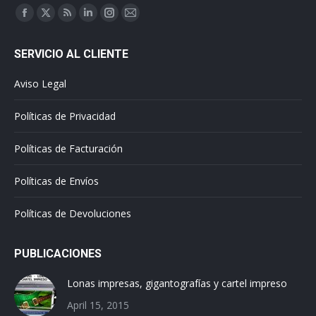
Find us on:
Facebook
X
Rss
Linkedin
Instagram
Mail
page
page
page
page
page
page
SERVICIO AL CLIENTE
opens
opens
opens
opens
opens
opens
in
in
in
in
in
in
Aviso Legal
new
new
new
new
new
new
window
window
window
window
window
window
Políticas de Privacidad
Políticas de Facturación
Políticas de Envíos
Políticas de Devoluciones
PUBLICACIONES
Lonas impresas, gigantografías y cartel impreso
April 15, 2015