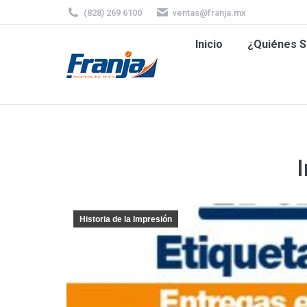
(828) 269 6100
ventas@franja.mx
Inicio
¿Quiénes
Inicio
¿Quiénes 
I
Historia de la Impresión