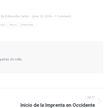
By
Edmundo Cantú
June 19, 2014
1 Comment
esión
Marca
Publicidad
quetas en rollo.
NEXT
Inicio de la Imprenta en Occidente
Next