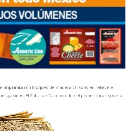
se
imprimía
con bloques de madera tallados en relieve e
pergaminos. El Sutra de Diamante fue el primer libro impreso