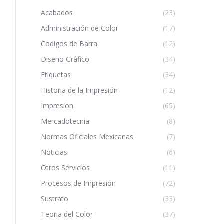
Acabados
(23)
Administración de Color
(17)
Codigos de Barra
(12)
Diseño Gráfico
(34)
Etiquetas
(34)
Historia de la Impresión
(12)
Impresion
(65)
Mercadotecnia
(8)
Normas Oficiales Mexicanas
(7)
Noticias
(6)
Otros Servicios
(11)
Procesos de Impresión
(72)
Sustrato
(33)
Teoria del Color
(37)