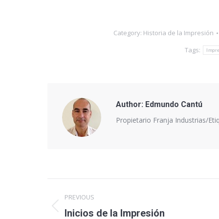
Category:
Historia de la Impresión
Tags:
Impr
Author:
Edmundo Cantú
Propietario Franja Industrias/Eti
Post
PREVIOUS
navigation
Inicios de la Impresión
Previous