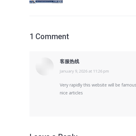
1 Comment
客服热线
January 9, 2026 at 11:26 pm
says:
Very rapidly this website will be famous
nice articles