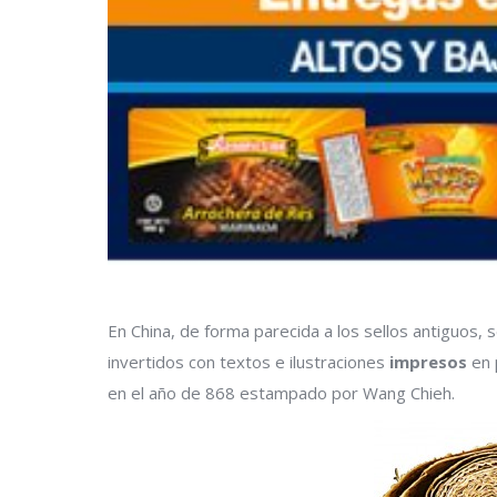
En China, de forma parecida a los sellos antiguos, 
invertidos con textos e ilustraciones
impresos
en 
en el año de 868 estampado por Wang Chieh.