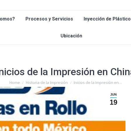
 Somos?
Procesos y Servicios
Inyección de Plástic
Somos?
Procesos y Servicios
Inyección de Plástico
Ubicación
Ubicación
nicios de la Impresión en Chi
You are here:
Home
Historia de la Impresión
Inicios de la Impresión en…
JUN
19