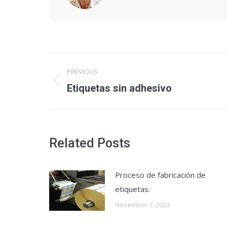
Post
PREVIOUS
navigation
Etiquetas sin adhesivo
Previous
post:
Related Posts
Proceso de fabricación de
etiquetas.
November 7, 2023