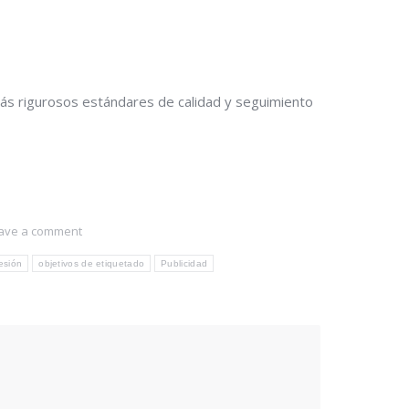
más rigurosos estándares de calidad y seguimiento
ave a comment
esión
objetivos de etiquetado
Publicidad