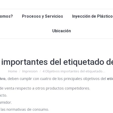
 Somos?
Procesos y Servicios
Inyección de Plástic
Somos?
Procesos y Servicios
Inyección de Plástico
Ubicación
Ubicación
 importantes del etiquetado 
You are here:
Home
Impresion
4 Objetivos importantes del etiquetado…
ivo
, deben cumplir con cuatro de los principales objetivos del
et
o de venta respecto a otros productos competidores.
ucto.
umidor.
a las normativas de consumo.