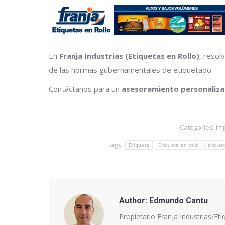
En
Franja Industrias (Etiquetas en Rollo)
, reso
de las normas gubernamentales de etiquetado.
Contáctanos para un
asesoramiento personaliz
Categories:
Im
Tags:
Etiqueta
Etiqueta en rollo
etique
Author:
Edmundo Cantu
Propietario Franja Industrias/Eti