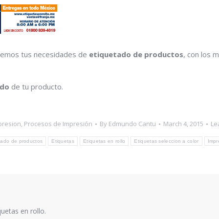
lvemos tus necesidades de
etiquetado de productos
, con los 
ado
de tu producto.
presion
,
Procesos de Impresión
By
Edmundo Cantu
March 4, 2015
Le
tado de productos
Etiquetas
Etiquetas en rollo
Etiquetas seleccion a color
Impr
quetas en rollo.