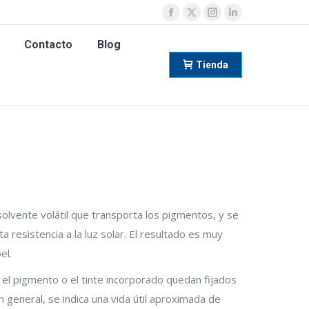
o
Contacto
Blog
Facebook
X
Instagram
Linkedin
page
page
page
page
Tienda
Contacto
Blog
opens
opens
opens
opens
Tienda
in
in
in
in
new
new
new
new
window
window
window
window
solvente volátil que transporta los pigmentos, y se
ta resistencia a la luz solar. El resultado es muy
el.
 el pigmento o el tinte incorporado quedan fijados
 general, se indica una vida útil aproximada de