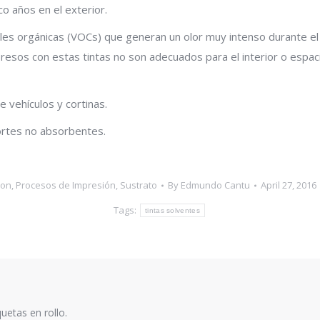
co años en el exterior.
tiles orgánicas (VOCs) que generan un olor muy intenso durante 
resos con estas tintas no son adecuados para el interior o espaci
e vehículos y cortinas.
ortes no absorbentes.
ion
,
Procesos de Impresión
,
Sustrato
By
Edmundo Cantu
April 27, 2016
Tags:
tintas solventes
quetas en rollo.