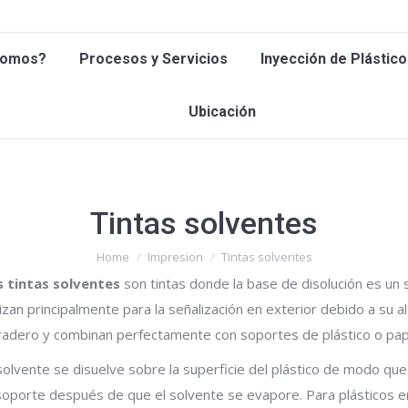
 Somos?
Procesos y Servicios
Inyección de Plástic
Somos?
Procesos y Servicios
Inyección de Plástico
Ubicación
Ubicación
Tintas solventes
You are here:
Home
Impresion
Tintas solventes
s tintas solventes
son tintas donde la base de disolución es un 
lizan principalmente para la señalización en exterior debido a su al
radero y combinan perfectamente con soportes de plástico o pap
solvente se disuelve sobre la superficie del plástico de modo que
soporte después de que el solvente se evapore. Para plásticos en