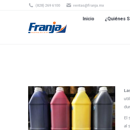
(828) 269 6100
ventas@franja.mx
Inicio
¿Quiénes
Inicio
¿Quiénes 
La
uti
du
El 
al 