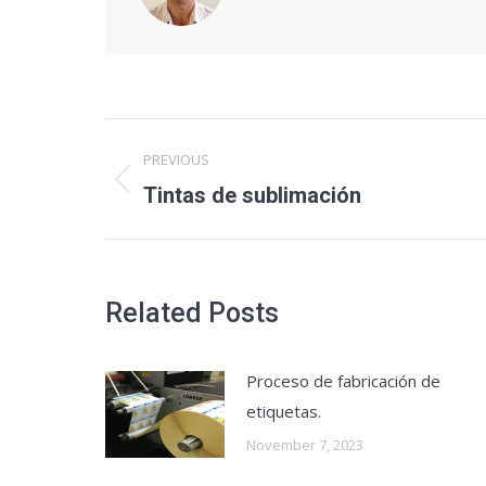
Post
PREVIOUS
navigation
Tintas de sublimación
Previous
post:
Related Posts
Proceso de fabricación de
etiquetas.
November 7, 2023