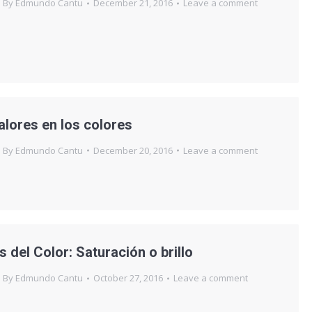
By
Edmundo Cantu
December 21, 2016
Leave a comment
alores en los colores
By
Edmundo Cantu
December 20, 2016
Leave a comment
 del Color: Saturación o brillo
By
Edmundo Cantu
October 27, 2016
Leave a comment