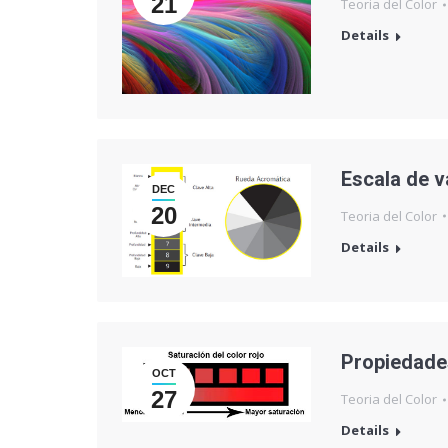
21
Teoria del Color
Details
Escala de v
DEC
20
Teoria del Color
Details
Propiedades
OCT
27
Teoria del Color
Details