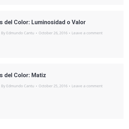
 del Color: Luminosidad o Valor
By
Edmundo Cantu
October 26, 2016
Leave a comment
 del Color: Matiz
By
Edmundo Cantu
October 25, 2016
Leave a comment