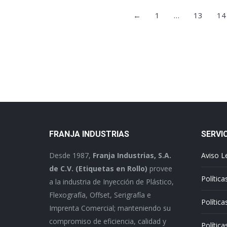
←
1
…
13
14
FRANJA INDUSTRIAS
SERVI
Desde 1987,
Franja Industrias, S.A.
Aviso L
de C.V. (Etiquetas en Rollo)
provee
Política
a la industria de Inyección de Plástico,
Flexografía, Offset, Serigrafía e
Polític
Imprenta Comercial; manteniendo su
compromiso de eficiencia, calidad y
Política