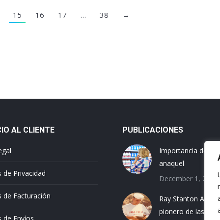
15
16
17
…
38
→
CIO AL CLIENTE
PUBLICACIONES
egal
Importancia del col
anaquel
s de Privacidad
December 1, 2022
as de Facturación
Ray Stanton Avery,
pionero de las etiq
s de Envíos