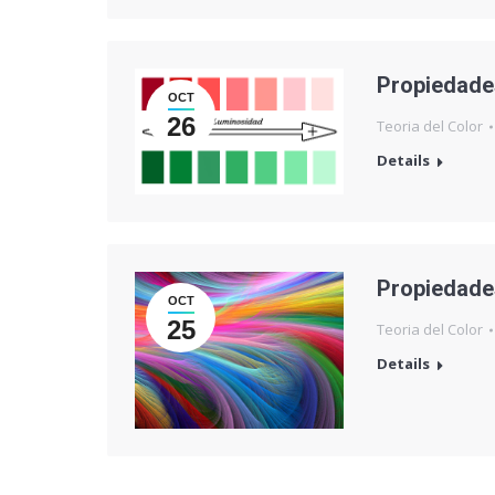
Propiedades
OCT
26
Teoria del Color
Details
Propiedades
OCT
25
Teoria del Color
Details