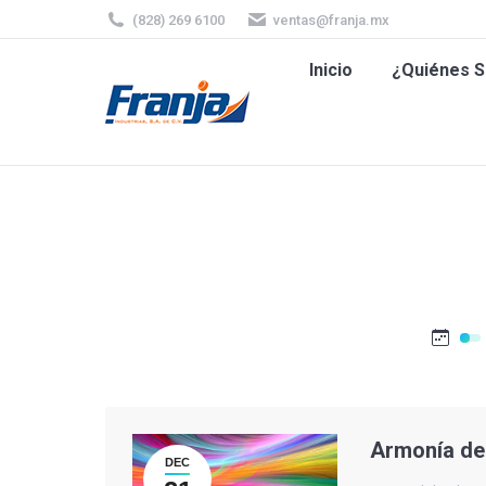
(828) 269 6100
ventas@franja.mx
Inicio
¿Quiénes
Inicio
¿Quiénes 
Armonía de
DEC