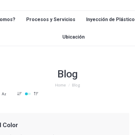
 Somos?
Procesos y Servicios
Inyección de Plástic
Somos?
Procesos y Servicios
Inyección de Plástico
Ubicación
Ubicación
Blog
You are here:
Home
Blog
l Color