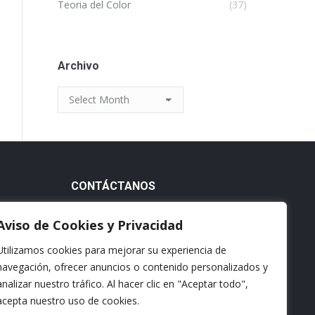
Teoria del Color
(37)
Archivo
Archivo
CONTÁCTANOS
or en el
Email:
Aviso de Cookies y Privacidad
ventas@franja.mx
Utilizamos cookies para mejorar su experiencia de
Teléfonos:
navegación, ofrecer anuncios o contenido personalizados y
800 839 4019 | (828) 269 6100
analizar nuestro tráfico. Al hacer clic en "Aceptar todo",
Dirección:
acepta nuestro uso de cookies.
uetas
Carretera Cadereyta-Hda Chih Km 3