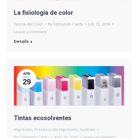
La fisiología de color
Teoria del Color
By
Edmundo Cantu
July 13, 2016
Leave a comment
Details
APR
29
Tintas ecosolventes
Impresion
,
Procesos de Impresión
,
Sustrato
By
Edmundo Cantu
April 29, 2016
Leave a comment