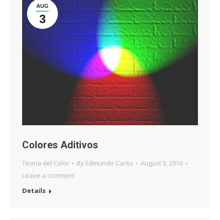
AUG
3
Colores Aditivos
Teoria del Color
By
Edmundo Cantu
August 3, 2016
Leave a comment
Details