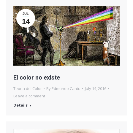
JUL
14
El color no existe
Teoria del Color
By
Edmundo Cantu
July 14, 2016
Leave a comment
Details