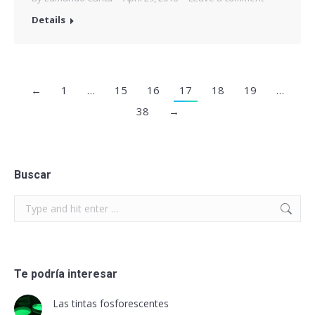
Details
←
1
…
15
16
17
18
19
…
38
→
Buscar
Search:
Te podría interesar
Las tintas fosforescentes