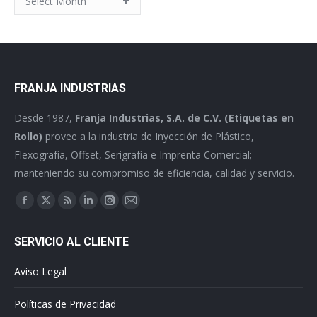
FRANJA INDUSTRIAS
Desde 1987,
Franja Industrias, S.A. de C.V. (Etiquetas en
Rollo)
provee a la industria de Inyección de Plástico,
Flexografía, Offset, Serigrafía e Imprenta Comercial;
manteniendo su compromiso de eficiencia, calidad y servicio.
Find us on:
Facebook
X
Rss
Linkedin
Instagram
Mail
page
page
page
page
page
page
SERVICIO AL CLIENTE
opens
opens
opens
opens
opens
opens
in
in
in
in
in
in
Aviso Legal
new
new
new
new
new
new
window
window
window
window
window
window
Políticas de Privacidad